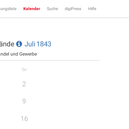
tungsliste
Kalender
Suche
digiPress
Hilfe
tände
Juli
1843
andel und Gewerbe
So
2
9
16