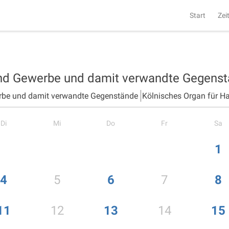
Start
Zei
und Gewerbe und damit verwandte Gegens
rbe und damit verwandte Gegenstände
Kölnisches Organ für H
Di
Mi
Do
Fr
Sa
1
4
5
6
7
8
11
12
13
14
15