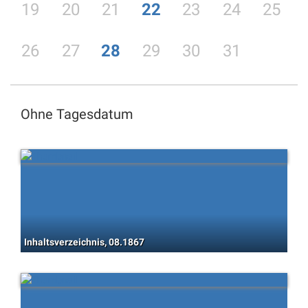
19
20
21
22
23
24
25
26
27
28
29
30
31
Ohne Tagesdatum
Inhaltsverzeichnis, 08.1867