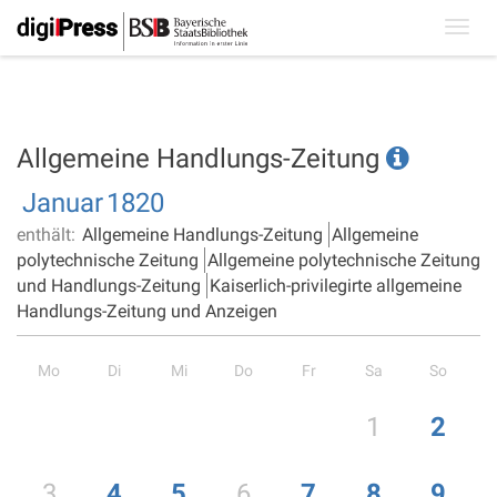
Toggl
navig
Allgemeine Handlungs-Zeitung
Januar
1820
enthält:
Allgemeine Handlungs-Zeitung
Allgemeine
polytechnische Zeitung
Allgemeine polytechnische Zeitung
und Handlungs-Zeitung
Kaiserlich-privilegirte allgemeine
Handlungs-Zeitung und Anzeigen
Mo
Di
Mi
Do
Fr
Sa
So
1
2
3
4
5
6
7
8
9