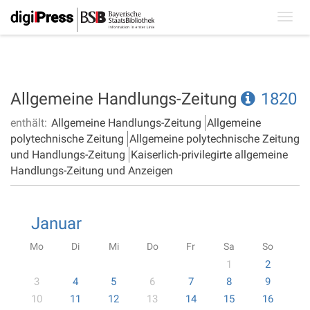
Toggl
navig
Allgemeine Handlungs-Zeitung
1820
enthält:
Allgemeine Handlungs-Zeitung
Allgemeine
polytechnische Zeitung
Allgemeine polytechnische Zeitung
und Handlungs-Zeitung
Kaiserlich-privilegirte allgemeine
Handlungs-Zeitung und Anzeigen
Januar
Mo
Di
Mi
Do
Fr
Sa
So
1
2
3
4
5
6
7
8
9
10
11
12
13
14
15
16