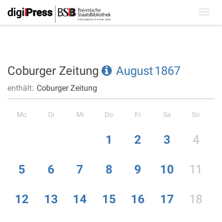
Toggl
navig
Coburger Zeitung
August
1867
enthält:
Coburger Zeitung
Mo
Di
Mi
Do
Fr
Sa
So
1
2
3
4
5
6
7
8
9
10
11
12
13
14
15
16
17
18