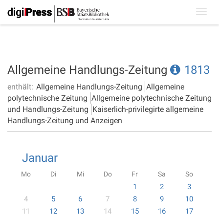
Toggl
navig
Allgemeine Handlungs-Zeitung
1813
enthält:
Allgemeine Handlungs-Zeitung
Allgemeine
polytechnische Zeitung
Allgemeine polytechnische Zeitung
und Handlungs-Zeitung
Kaiserlich-privilegirte allgemeine
Handlungs-Zeitung und Anzeigen
Januar
Mo
Di
Mi
Do
Fr
Sa
So
1
2
3
4
5
6
7
8
9
10
11
12
13
14
15
16
17